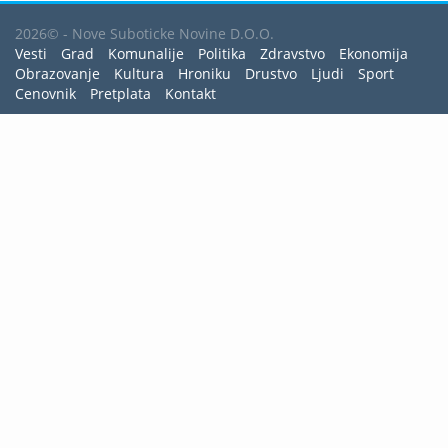
2026© - Nove Suboticke Novine D.O.O.
Vesti
Grad
Komunalije
Politika
Zdravstvo
Ekonomija
Obrazovanje
Kultura
Hroniku
Drustvo
Ljudi
Sport
Cenovnik
Pretplata
Kontakt