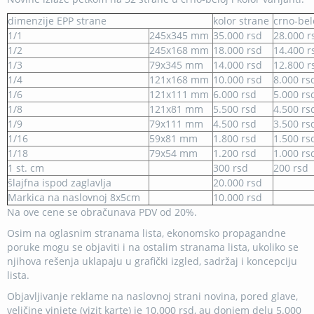
dimenzije EPP strane
kolor strane
crno-bel
1/1
245x345 mm
35.000 rsd
28.000 r
1/2
245x168 mm
18.000 rsd
14.400 r
1/3
79x345 mm
14.000 rsd
12.800 r
1/4
121x168 mm
10.000 rsd
8.000 rs
1/6
121x111 mm
6.000 rsd
5.000 rs
1/8
121x81 mm
5.500 rsd
4.500 rs
1/9
79x111 mm
4.500 rsd
3.500 rs
1/16
59x81 mm
1.800 rsd
1.500 rs
1/18
79x54 mm
1.200 rsd
1.000 rs
1 st. cm
300 rsd
200 rsd
šlajfna ispod zaglavlja
20.000 rsd
Markica na naslovnoj 8x5cm
10.000 rsd
Na ove cene se obračunava PDV od 20%.
Osim na oglasnim stranama lista, ekonomsko propagandne
poruke mogu se objaviti i na ostalim stranama lista, ukoliko se
njihova rešenja uklapaju u grafički izgled, sadržaj i koncepciju
lista.
Objavljivanje reklame na naslovnoj strani novina, pored glave,
veličine vinjete (vizit karte) je 10.000 rsd, au donjem delu 5.000