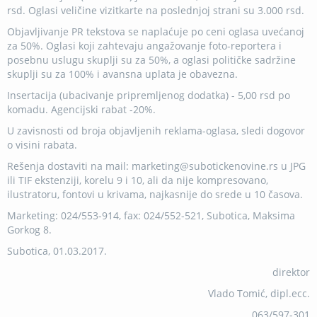
rsd. Oglasi veličine vizitkarte na poslednjoj strani su 3.000 rsd.
Objavljivanje PR tekstova se naplaćuje po ceni oglasa uvećanoj
za 50%. Oglasi koji zahtevaju angažovanje foto-reportera i
posebnu uslugu skuplji su za 50%, a oglasi političke sadržine
skuplji su za 100% i avansna uplata je obavezna.
Insertacija (ubacivanje pripremljenog dodatka) - 5,00 rsd po
komadu. Agencijski rabat -20%.
U zavisnosti od broja objavljenih reklama-oglasa, sledi dogovor
o visini rabata.
Rešenja dostaviti na mail: marketing@subotickenovine.rs u JPG
ili TIF ekstenziji, korelu 9 i 10, ali da nije kompresovano,
ilustratoru, fontovi u krivama, najkasnije do srede u 10 časova.
Marketing: 024/553-914, fax: 024/552-521, Subotica, Maksima
Gorkog 8.
Subotica, 01.03.2017.
direktor
Vlado Tomić, dipl.ecc.
063/597-301