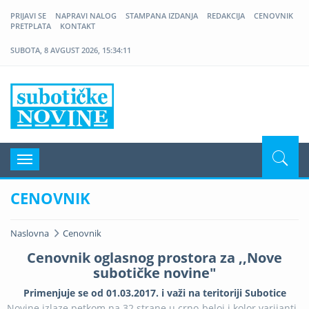
PRIJAVI SE
NAPRAVI NALOG
STAMPANA IZDANJA
REDAKCIJA
CENOVNIK
PRETPLATA
KONTAKT
SUBOTA, 8 AVGUST 2026, 15:34:11
Nove Suboticke Novine
Navigacija
CENOVNIK
Naslovna
Cenovnik
Cenovnik oglasnog prostora za ,,Nove
subotičke novine"
Primenjuje se od 01.03.2017. i važi na teritoriji Subotice
Novine izlaze petkom na 32 strane u crno-beloj i kolor varijanti.