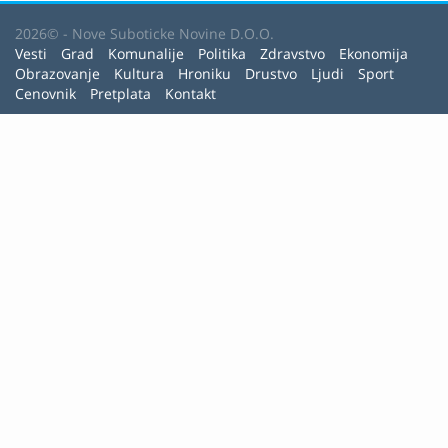
2026© - Nove Suboticke Novine D.O.O.
Vesti
Grad
Komunalije
Politika
Zdravstvo
Ekonomija
Obrazovanje
Kultura
Hroniku
Drustvo
Ljudi
Sport
Cenovnik
Pretplata
Kontakt